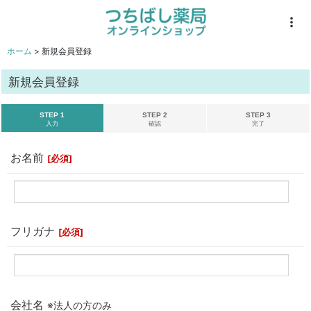
ホーム
>
新規会員登録
新規会員登録
STEP 1
STEP 2
STEP 3
入力
確認
完了
お名前
[
必須
]
フリガナ
[
必須
]
会社名
※法人の方のみ