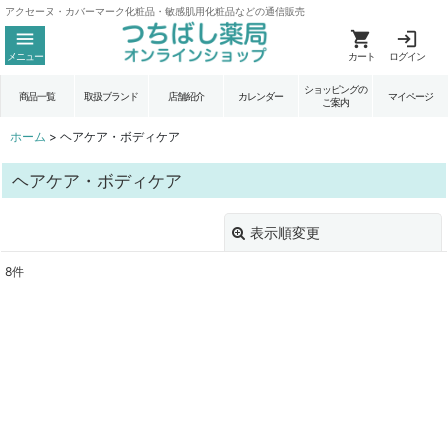
アクセーヌ・カバーマーク化粧品・敏感肌用化粧品などの通信販売
メニュー
カート
ログイン
ショッピングの
商品一覧
取扱ブランド
店舗紹介
カレンダー
マイページ
ご案内
ホーム
>
ヘアケア・ボディケア
ヘアケア・ボディケア
表示順変更
閉じる
8
件
表示数
:
並び順
:
絞り込む