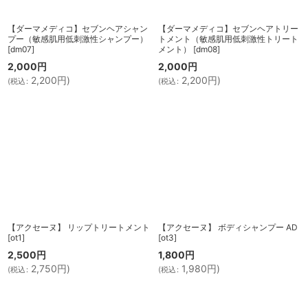
【ダーマメディコ】セブンヘアシャン
【ダーマメディコ】セブンヘアトリー
プー（敏感肌用低刺激性シャンプー）
トメント（敏感肌用低刺激性トリート
[
dm07
]
メント）
[
dm08
]
2,000
円
2,000
円
2,200
円
)
2,200
円
)
(
税込
:
(
税込
:
【アクセーヌ】 リップトリートメント
【アクセーヌ】 ボディシャンプー AD
[
ot1
]
[
ot3
]
2,500
円
1,800
円
2,750
円
)
1,980
円
)
(
税込
:
(
税込
: