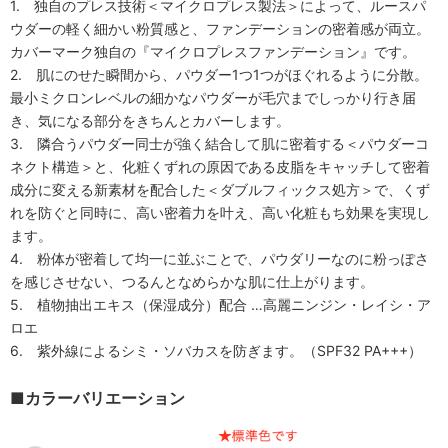
1. 独自のプレス技術＜マイクロプレス製法＞によって、ルースパ
ウダーの軽く細かい粉質感と、ファンデーションの密着感が両立。
カバーマーク独自の『マイクロプレスファンデーション』です。
2. 肌にのせた瞬間から、パウダー1つ1つがほぐれるように分散。
最小ミクロンレベルの細かなパウダーが毛穴までしっかり行き届
き、気になる部分をきちんとカバーします。
3. 隣合うパウダー同士が強く結合して肌に密着する＜パウダーコ
ネクト構造＞と、化粧くずれの原因である皮脂をキャッチして密着
成分に変える新素材を配合した＜ダブルフィックス処方＞で、くず
れを防ぐと同時に、高い密着力を叶え、高い化粧もち効果を実現し
ます。
4. 粉体が密着して均一に並ぶことで、パウダリーなのに粉っぽさ
を感じさせない、つるんとなめらかな肌に仕上がります。
5. 植物抽出エキス（保湿成分）配合 …高麗ニンジン・レイシ・ア
ロエ
6. 紫外線によるシミ・ソバカスを防ぎます。（SPF32 PA+++）
■カラーバリエーション