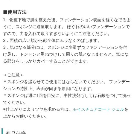
■使用方法
1．化粧下地で肌を整えた後、ファンデーション表面を軽くなでるよ
うに、スポンジに適量取ります。 ほぐれのいいファンデーションで
すので、力を入れて取りすぎないようにご注意ください。
2．面積の広い頬から顔全体にムラなくのばします。
3．気になる部分には、スポンジに少量ずつファンデーションを付
け足し、トントンと重ねづけして周りの肌となじませると、気にな
る部分をしっかりカバーすることができます。
＜ご注意＞
＊スポンジを湿らせてご使用にはならないでください。 ファンデー
ションの特性上、表面が固まる原因になります。
＊スポンジは週に1回を目安に、中性洗剤もしくは石鹸をつけて洗っ
てください。
※仕上がりによりツヤを求める方は、
モイスチュアコート ジェル
を
上からお使いください。
商品仕様