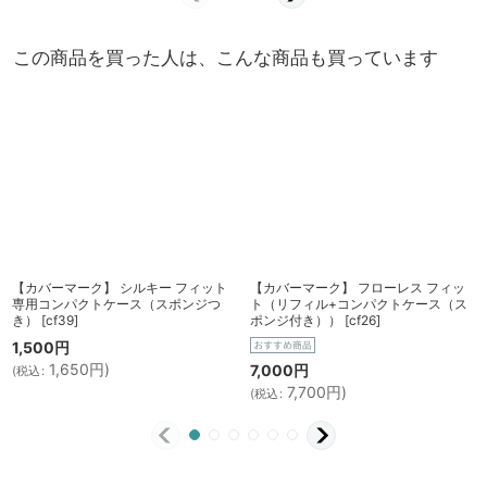
この商品を買った人は、こんな商品も買っています
【カバーマーク】 シルキー フィット
【カバーマーク】 フローレス フィッ
専用コンパクトケース（スポンジつ
ト（リフィル+コンパクトケース（ス
き）
[
cf39
]
ポンジ付き））
[
cf26
]
1,500
円
1,650
円
)
7,000
円
(
税込
:
7,700
円
)
(
税込
: