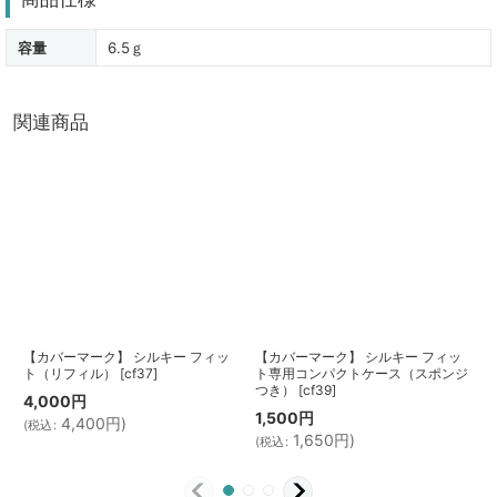
容量
6.5ｇ
関連商品
【カバーマーク】 シルキー フィッ
【カバーマーク】 シルキー フィッ
ト（リフィル）
[
cf37
]
ト専用コンパクトケース（スポンジ
つき）
[
cf39
]
[
4,000
円
1,500
円
4,400
円
)
(
税込
:
1,650
円
)
(
税込
:
(