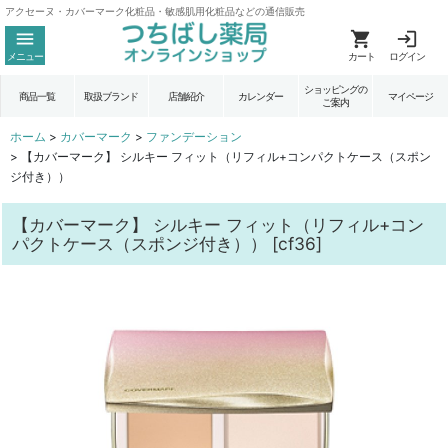
アクセーヌ・カバーマーク化粧品・敏感肌用化粧品などの通信販売
メニュー
カート
ログイン
ショッピングの
商品一覧
取扱ブランド
店舗紹介
カレンダー
マイページ
ご案内
ホーム
>
カバーマーク
>
ファンデーション
>
【カバーマーク】 シルキー フィット（リフィル+コンパクトケース（スポン
ジ付き））
【カバーマーク】 シルキー フィット（リフィル+コン
パクトケース（スポンジ付き））
[
cf36
]