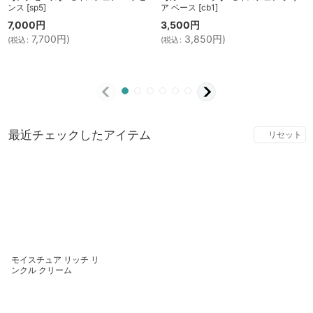
ンス
[
sp5
]
ア ベース
[
cb1
]
7,000
円
3,500
円
7,700
円
)
3,850
円
)
(
税込
:
(
税込
:
最近チェックしたアイテム
リセット
モイスチュア リッチ リ
ンクル クリーム