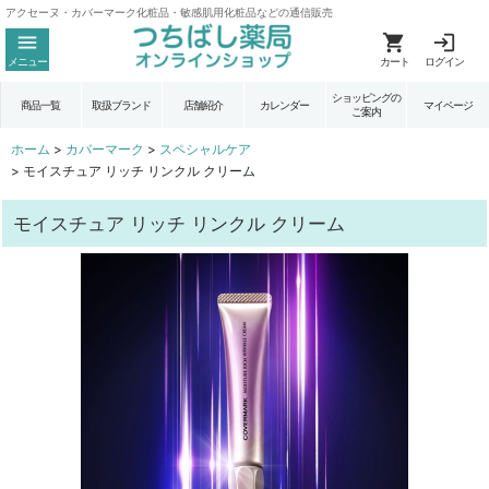
アクセーヌ・カバーマーク化粧品・敏感肌用化粧品などの通信販売
メニュー
カート
ログイン
ショッピングの
商品一覧
取扱ブランド
店舗紹介
カレンダー
マイページ
ご案内
ホーム
>
カバーマーク
>
スペシャルケア
>
モイスチュア リッチ リンクル クリーム
モイスチュア リッチ リンクル クリーム