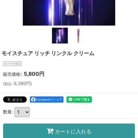
モイスチュア リッチ リンクル クリーム
:
5,800
円
販売価格
(
6,380
円
)
税込
:
Facebookでシェア
数量
:
カートに入れる