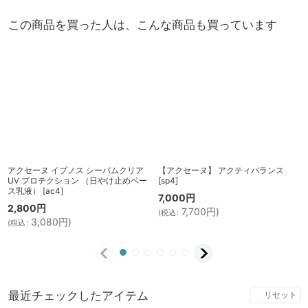
この商品を買った人は、こんな商品も買っています
アクセーヌ イプノス シーバムクリア
【アクセーヌ】 アクティバランス
UV プロテクション （日やけ止めベー
[
sp4
]
ス乳液）
[
ac4
]
7,000
円
2,800
円
7,700
円
)
(
税込
:
3,080
円
)
(
税込
:
最近チェックしたアイテム
リセット