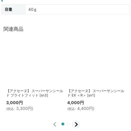
容量
40ｇ
関連商品
【アクセーヌ】 スーパーサンシール
【アクセーヌ】 スーパーサンシール
ド ブライトフィット
[
sn3
]
ド EX ＜R＞
[
sn1
]
3,000
円
4,000
円
3
3,300
円
)
4,400
円
)
(
税込
:
(
税込
:
(